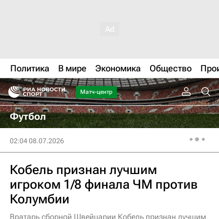
Политика
В мире
Экономика
Общество
Про
Матч-центр
Футбол
02:04 08.07.2026
Кобель признан лучшим
игроком 1/8 финала ЧМ против
Колумбии
Вратарь сборной Швейцарии Кобель признан лучшим