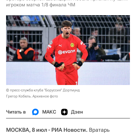
игроком матча 1/8 финала ЧМ
© пресс-служба клуба "Боруссия" Дортмунд
Грегор Кобель. Архивное фото
Читать в
МАКС
Дзен
МОСКВА, 8 июл - РИА Новости.
Вратарь