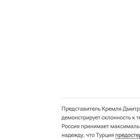
Представитель Кремля Дмитри
демонстрирует склонность к т
Россия принимает максималь
надежду, что Турция
предосте