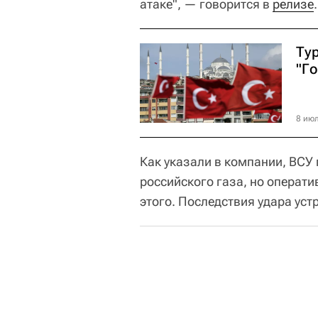
атаке", — говорится в
релизе
.
Ту
"Го
8 июл
Как указали в компании, ВСУ
российского газа, но операт
этого. Последствия удара уст