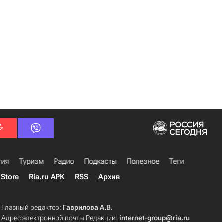
гия
Туризм
Радио
Подкасты
Полезное
Теги
uStore
Ria.ru APK
RSS
Архив
Главный редактор:
Гаврилова А.В.
Адрес электронной почты Редакции:
internet-group@ria.ru