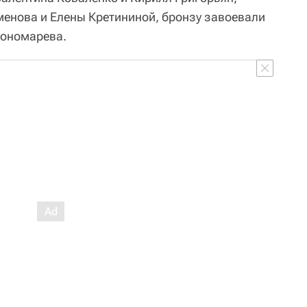
менова и Елены Кретининой, бронзу завоевали
Пономарева.