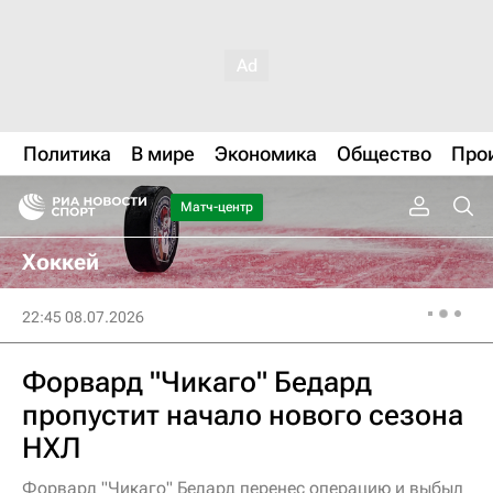
Политика
В мире
Экономика
Общество
Про
Матч-центр
Хоккей
22:45 08.07.2026
Форвард "Чикаго" Бедард
пропустит начало нового сезона
НХЛ
Форвард "Чикаго" Бедард перенес операцию и выбыл