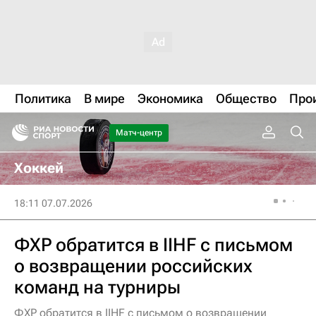
Политика
В мире
Экономика
Общество
Про
Матч-центр
Хоккей
18:11 07.07.2026
ФХР обратится в IIHF с письмом
о возвращении российских
команд на турниры
ФХР обратится в IIHF с письмом о возвращении