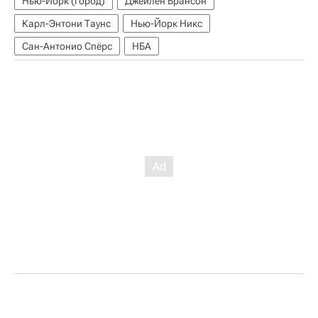
Нью-Йорк (город)
Джейлен Брансон
Карл-Энтони Таунс
Нью-Йорк Никс
Сан-Антонио Спёрс
НБА