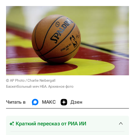
© AP Photo / Charlie Neibergall
Баскетбольный мяч НБА. Архивное фото
Читать в
МАКС
Дзен
Краткий пересказ от РИА ИИ