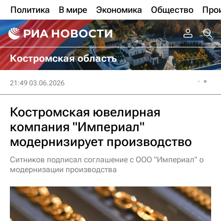
Политика
В мире
Экономика
Общество
Про
Костромская область
21:49 03.06.2026
Костромская ювелирная
компания "Империал"
модернизирует производство
Ситников подписал соглашение с ООО "Империал" о
модернизации производства