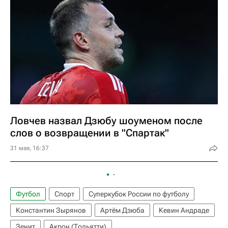
Ловчев назвал Дзюбу шоуменом после
слов о возвращении в "Спартак"
31 мая, 16:37
Футбол
Спорт
Суперкубок России по футболу
Константин Зырянов
Артём Дзюба
Кевин Андраде
Зенит
Акрон (Тольятти)