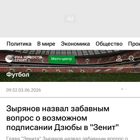
Политика
В мире
Экономика
Общество
Про
Матч-центр
Футбол
09:52 03.06.2026
Зырянов назвал забавным
вопрос о возможном
подписании Дзюбы в "Зенит"
Глава "Зенита" Зырянов назвал забавным вопрос о