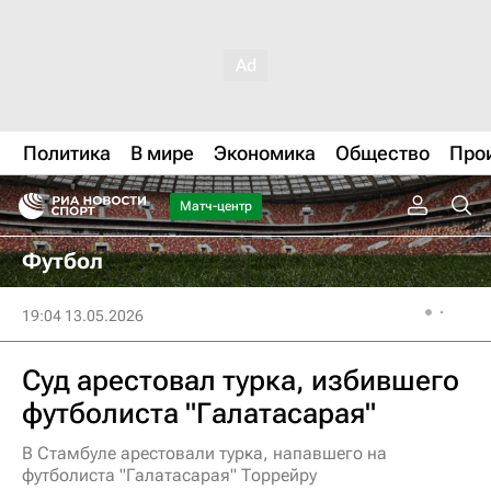
Политика
В мире
Экономика
Общество
Про
Матч-центр
Футбол
19:04 13.05.2026
Суд арестовал турка, избившего
футболиста "Галатасарая"
В Стамбуле арестовали турка, напавшего на
футболиста "Галатасарая" Торрейру