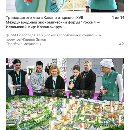
Тринадцатого мая в Казани открылся XVII
1 из 14
Международный экономический форум "Россия —
Исламский мир: КазаньФорум".
© РИА Новости / АНО "Дирекция спортивных и социальных
проектов"/Кирилл Зыков
Перейти в медиабанк