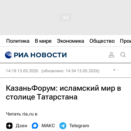
Политика
В мире
Экономика
Общество
Про
14:18 13.05.2026
(обновлено: 14:34 13.05.2026)
КазаньФорум: исламский мир в
столице Татарстана
Читать ria.ru в
Дзен
МАКС
Telegram