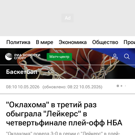
Политика
В мире
Экономика
Общество
Про
Матч-центр
Баскетбол
08:10 10.05.2026
(обновлено: 08:22 10.05.2026)
"Оклахома" в третий раз
обыграла "Лейкерс" в
четвертьфинале плей-офф НБА
"Оклахома" повела 3-0 в серии с "Лейкерс" в плей-