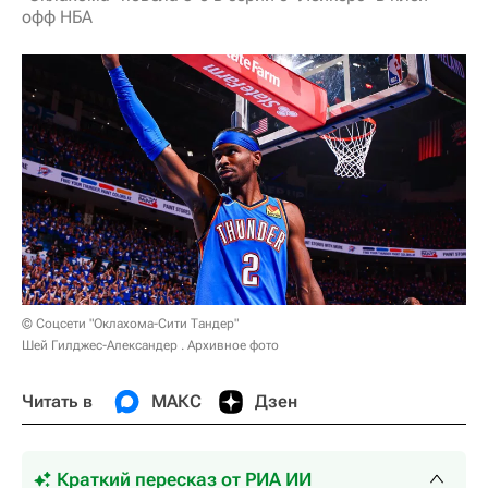
офф НБА
© Соцсети "Оклахома-Сити Тандер"
Шей Гилджес-Александер . Архивное фото
Читать в
МАКС
Дзен
Краткий пересказ от РИА ИИ