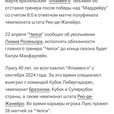
марте бразильский "
Фламенго
" объявил об
отставке тренера после победы над "Мадурейру"
со счетом 8:0 в ответном матче полуфинала
чемпионата штата Рио‑де‑Жанейро.
22 апреля "
Челси
" сообщил об увольнении
Лиама Росеньора
, исполнять обязанности
главного тренера "Челси" до конца сезона будет
Калум Макфарлейн.
Луису 40 лет, он возглавлял "Фламенго" с
сентября 2024 года. За это время специалист
выиграл с командой Кубок Либертадорес,
чемпионат
Бразилии
, Кубок и Суперкубок
страны, а также чемпионат штата
Рио-де-
Жанейро
. Во время карьеры игрока Луис провел
26 матчей за "Челси".