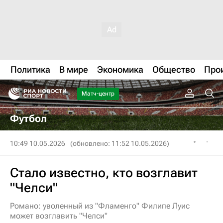
Политика
В мире
Экономика
Общество
Про
Матч-центр
Футбол
10:49 10.05.2026
(обновлено: 11:52 10.05.2026)
Стало известно, кто возглавит
"Челси"
Романо: уволенный из "Фламенго" Филипе Луис
может возглавить "Челси"