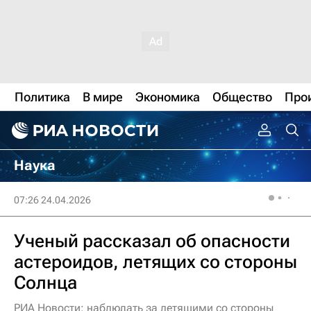
Политика
В мире
Экономика
Общество
Про
Наука
07:26 24.04.2026
Ученый рассказал об опасности
астероидов, летящих со стороны
Солнца
РИА Новости: наблюдать за летящими со стороны