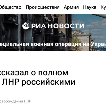
Общество
Происшествия
Армия
Наука
Ку
ециальная военная операция на Укра
ссказал о полном
 ЛНР российскими
освобождении ЛНР