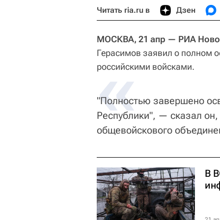
Читать ria.ru в
Дзен
МОСКВА, 21 апр — РИА Ново
Герасимов заявил о полном 
«
российскими войсками.
"Полностью завершено ос
Республики", — сказал он,
общевойскового объединен
В 
ин
21 ап