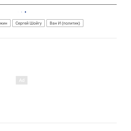
екин
Сергей Шойгу
Ван И (политик)