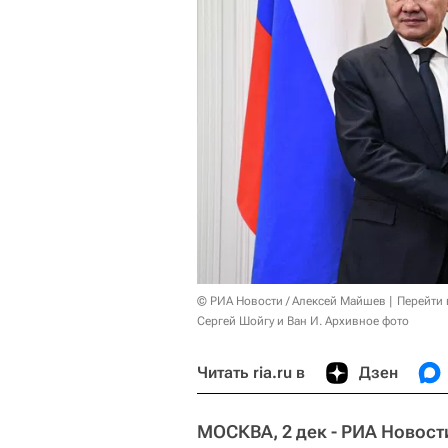
© РИА Новости / Алексей Майшев
Перейти 
Сергей Шойгу и Ван И. Архивное фото
Читать ria.ru в
Дзен
МОСКВА, 2 дек - РИА Новост