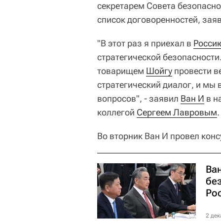
секретарем Совета безопасн
список договоренностей, зая
"В этот раз я приехал в
Росси
стратегической безопасности.
товарищем
Шойгу
провести в
стратегический диалог, и мы
вопросов", - заявил
Ван И
в н
коллегой
Сергеем Лавровым
.
Во вторник Ван И провел конс
Ва
бе
Ро
2 дек