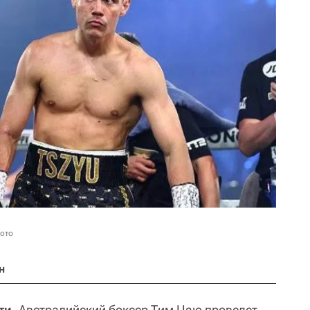
фото
н
ти.
Австралийский боксер Тим Цзю проведет