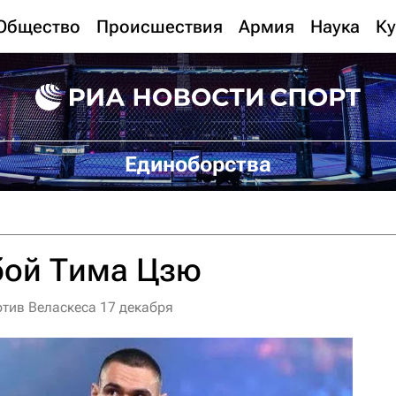
Общество
Происшествия
Армия
Наука
Ку
Единоборства
бой Тима Цзю
отив Веласкеса 17 декабря