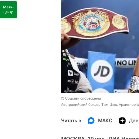
Матч-
центр
© Соцсети спортсмена
Австралийский боксер Тим Цзю. Архивное 
Читать в
МАКС
Дзе
МОСКВА, 19 ноя - РИА Новос