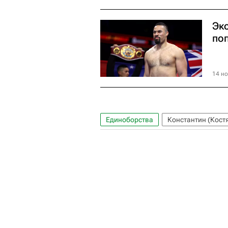
Эк
по
14 но
Единоборства
Константин (Кост