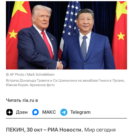
© AP Photo / Mark Schiefelbein
Встреча Дональда Трампа и Си Цзиньпина на авиабазе Гимхэ в Пусане,
Южная Корея. Архивное фото
Читать ria.ru в
Дзен
МАКС
Telegram
ПЕКИН, 30 окт – РИА Новости.
Мир сегодня