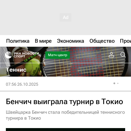
Политика
В мире
Экономика
Общество
Про
Матч-центр
Теннис
07:56 26.10.2025
Бенчич выиграла турнир в Токио
Швейцарка Бенчич стала победительницей теннисного
турнира в Токио