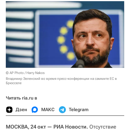
© AP Photo / Harry Nakos
Владимир Зеленский во время пресс-конференции на саммите ЕС в
Брюсселе
Читать ria.ru в
Дзен
МАКС
Telegram
МОСКВА, 24 окт — РИА Новости.
Отсутствие