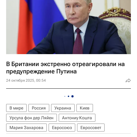
В Британии экстренно отреагировали на
предупреждение Путина
24 октября 2025, 00:54
В мире
Россия
Украина
Киев
Урсула фон дер Ляйен
Антониу Кошта
Мария Захарова
Евросоюз
Евросовет