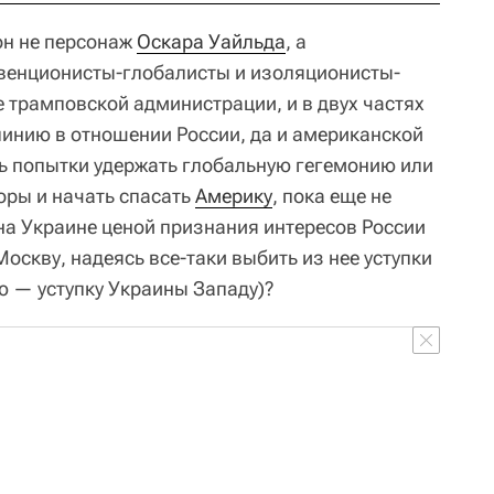
он не персонаж
Оскара Уайльда
, а
рвенционисты-глобалисты и изоляционисты-
 трамповской администрации, и в двух частях
линию в отношении России, да и американской
ь попытки удержать глобальную гегемонию или
оры и начать спасать
Америку
, пока еще не
на Украине ценой признания интересов России
оскву, надеясь все-таки выбить из нее уступки
ю — уступку Украины Западу)?