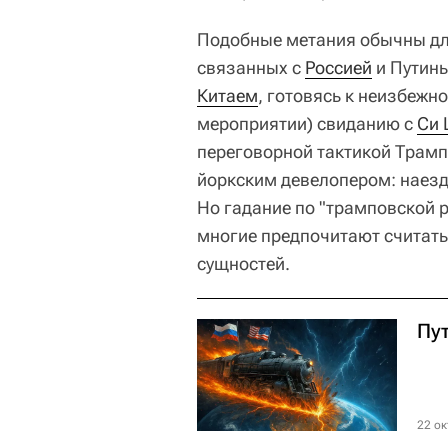
Подобные метания обычны для
связанных с
Россией
и Путины
Китаем
, готовясь к неизбежн
мероприятии) свиданию с
Си 
переговорной тактикой Трамп
йоркским девелопером: наезд 
Но гадание по "трамповской 
многие предпочитают считать
сущностей.
Пу
22 ок