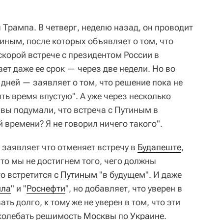
Трампа. В четверг, неделю назад, он проводит
иным, после которых объявляет о том, что
скорой встрече с президентом России в
ет даже ее срок — через две недели. Но во
 дней — заявляет о том, что решение пока не
ять время впустую". А уже через несколько
вы подумали, что встреча с Путиным в
й времени? Я не говорил ничего такого".
 заявляет что отменяет встречу в
Будапеште
,
что мы не достигнем того, чего должны
то встретится с
Путиным
"в будущем". И даже
йла
" и "
Роснефти
", но добавляет, что уверен в
ать долго, к тому же не уверен в том, что эти
колебать решимость
Москвы
по
Украине
.