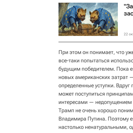
"За
за
22 ок
При этом он понимает, что уж
все-таки попытаться использо
будущим победителем. Пока е
новых американских затрат —
определенные уступки. Вдруг 
может поступиться принципа
интересами — недопущением 
Трамп не очень хорошо поним
Владимира Путина. Поэтому е
настолько ненатуральными, о