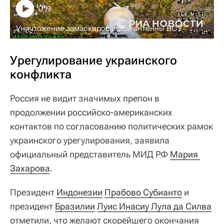
0:19
Уничтожение замаскированной антенны ВСУ
Урегулирование украинского
конфликта
Россия не видит значимых препон в
продолжении российско-американских
контактов по согласованию политических рамок
украинского урегулирования, заявила
официальный представитель МИД РФ
Мария 
Захарова
.
Президент
Индонезии
Прабово Субианто
и
президент
Бразилии
Луис Инасиу Лула да Силва
отметили, что желают скорейшего окончания