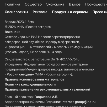
Политика
Общество
Экономика
В мире
Происшеств
Спецпроекты
Реклама
Продукты и сервисы
Пресс-ц
Версия 2023.1 Beta
© 2026 МИА «Россия сегодня»
Вакансии
Сетевое издание РИА Новости зарегистрировано
в Федеральной службе по надзору в сфере связи,
информационных технологий и массовых коммуникаций
(Роскомнадзор) 08 апреля 2014 года.
Свидетельство о регистрации Эл № ФС77-57640
Учредитель: Федеральное государственное унитарное
предприятие Международное информационное агентство
«Россия сегодня»
(МИА «Россия сегодня»).
Правила использования материалов
Политика конфиденциальности
Правила применения рекомендательных технологий
Главный редактор:
Гаврилова А.В.
Адрес электронной почты Редакции:
internet-group@ria.ru
По вопросам размещения пресс-релизов и рекламы