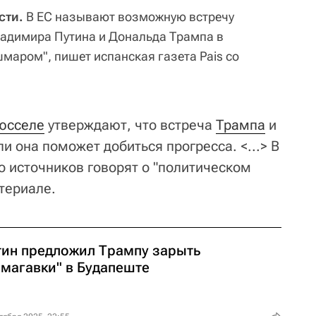
сти.
В ЕС называют возможную встречу
ладимира Путина и Дональда Трампа в
маром", пишет испанская газета Pais со
юсселе
утверждают, что встреча
Трампа
и
и она поможет добиться прогресса. <...> В
о источников говорят о "политическом
териале.
тин предложил Трампу зарыть
омагавки" в Будапеште