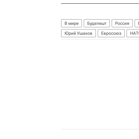
В мире
Будапешт
Россия
Юрий Ушаков
Евросоюз
НАТ