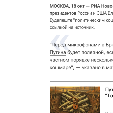
МОСКВА, 18 окт — РИА Ново
президентов России и США В
Будапеште "политическим кош
«
ссылкой на источник.
"Перед микрофонами в
Бр
Путина
будет полезной, есл
частном порядке нескольк
кошмаре", — указано в ма
Пу
"Т