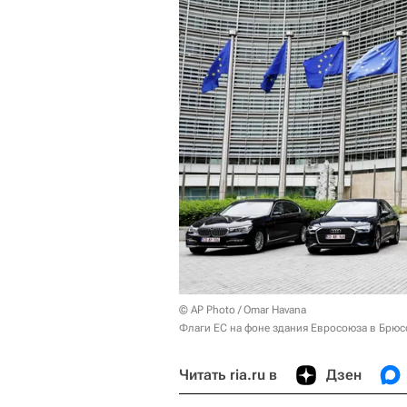
© AP Photo / Omar Havana
Флаги ЕС на фоне здания Евросоюза в Брюс
Читать ria.ru в
Дзен