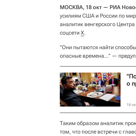
МОСКВА, 18 окт — РИА Ново
усилиям США и России по мир
аналитик венгерского Центра
соцсети
X
.
"Они пытаются найти способы
опасные времена…" — предуп
"П
о 
18 ок
Таким образом аналитик про
том, что после встречи с гла