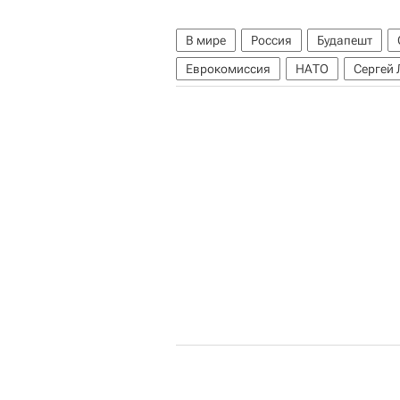
В мире
Россия
Будапешт
Еврокомиссия
НАТО
Сергей