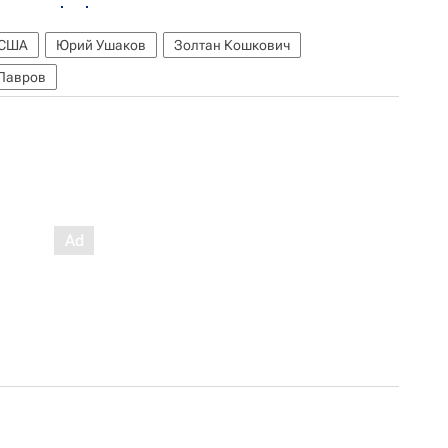
США
Юрий Ушаков
Золтан Кошкович
 Лавров