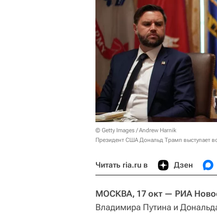
© Getty Images / Andrew Harnik
Президент США Дональд Трамп выступает в
Читать ria.ru в
Дзен
МОСКВА, 17 окт — РИА Ново
Владимира Путина и Дональда