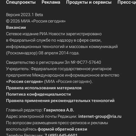
Спецпроекты
Реклама
Продукты и сервисы
Пресс-ц
Версия 2023.1 Beta
© 2026 МИА «Россия сегодня»
Вакансии
Сетевое издание РИА Новости зарегистрировано
в Федеральной службе по надзору в сфере связи,
информационных технологий и массовых коммуникаций
(Роскомнадзор) 08 апреля 2014 года.
Свидетельство о регистрации Эл № ФС77-57640
Учредитель: Федеральное государственное унитарное
предприятие Международное информационное агентство
«Россия сегодня»
(МИА «Россия сегодня»).
Правила использования материалов
Политика конфиденциальности
Правила применения рекомендательных технологий
Главный редактор:
Гаврилова А.В.
Адрес электронной почты Редакции:
internet-group@ria.ru
По вопросам размещения пресс-релизов и рекламы
воспользуйтесь
формой обратной связи
Телефон Редакции:
7 (495) 645-6601