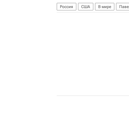
Россия
США
В мире
Паве