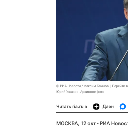
© РИА Новости / Максим Блинов
Перейти 
Юрий Ушаков. Архивное фото
Читать ria.ru в
Дзен
МОСКВА, 12 окт - РИА Новос