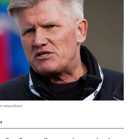
 в медиабанк
н