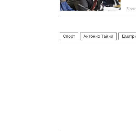
5 сен
Спорт
Антонио Таяни
Дмитри