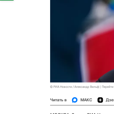
© РИА Новости / Александр Вильф
Перейти
Читать в
МАКС
Дзе