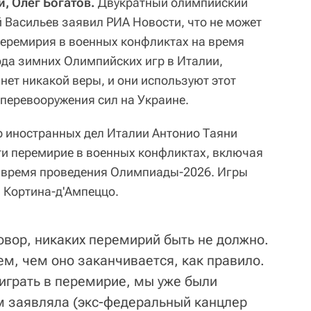
, Олег Богатов.
Двукратный олимпийский
 Васильев заявил РИА Новости, что не может
 перемирия в военных конфликтах на время
ода зимних Олимпийских игр в Италии,
ет никакой веры, и они используют этот
 перевооружения сил на Украине.
р иностранных дел Италии Антонио Таяни
ти перемирие в военных конфликтах, включая
а время проведения Олимпиады-2026. Игры
и Кортина-д'Ампеццо.
овор, никаких перемирий быть не должно.
м, чем оно заканчивается, как правило.
 играть в перемирие, мы уже были
ом заявляла (экс-федеральный канцлер