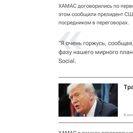
ХАМАС договорились по перво
этом сообщили президент СШ
«
посредником в переговорах.
"Я очень горжусь, сообща
фазу нашего мирного плана
Social.
Тр
8 окт
ХАМАС
в рамках договоренно