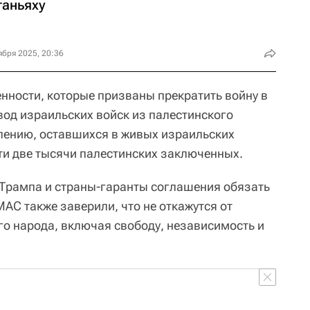
таньяху
ября 2025, 20:36
ности, которые призваны прекратить войну в
вод израильских войск из палестинского
лению, оставшихся в живых израильских
и две тысячи палестинских заключенных.
Трампа и страны-гаранты соглашения обязать
АС также заверили, что не откажутся от
го народа, включая свободу, независимость и