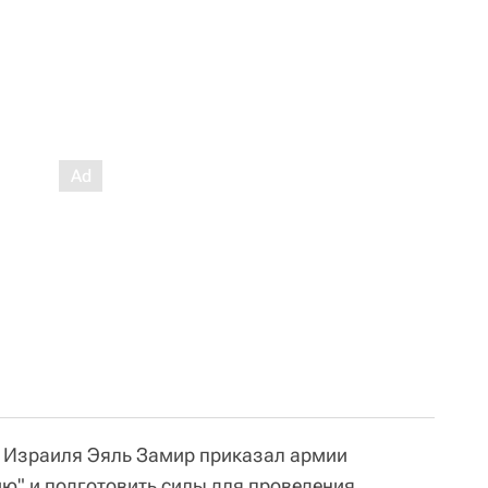
а Израиля Эяль Замир приказал армии
ию" и подготовить силы для проведения