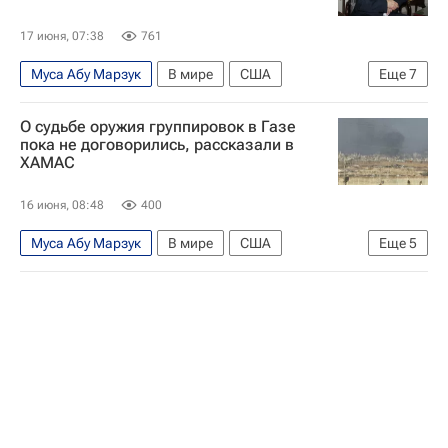
17 июня, 07:38
761
Муса Абу Марзук
В мире
США
Еще
7
Израиль
Россия
Дональд Трамп
О судьбе оружия группировок в Газе
Сергей Лавров
ХАМАС
пока не договорились, рассказали в
ХАМАС
Палестинская национальная администрация
ООН
16 июня, 08:48
400
Муса Абу Марзук
В мире
США
Еще
5
Израиль
Каир (город)
Дональд Трамп
ХАМАС
ООН