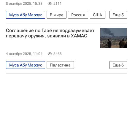
Армия обороны Израиля (ЦАХАЛ)
8 октября 2025, 15:38
2111
Муса Абу Марзук
В мире
Россия
США
Еще
5
Дональд Трамп
Мария Захарова
ХАМАС
Соглашение по Газе не подразумевает
Обострение палестино-израильского конфликта
передачу оружия, заявили в ХАМАС
Израиль
4 октября 2025, 11:04
5463
Муса Абу Марзук
Палестина
Еще
6
Обострение палестино-израильского конфликта
ХАМАС
Биньямин Нетаньяху
Дональд Трамп
В мире
США