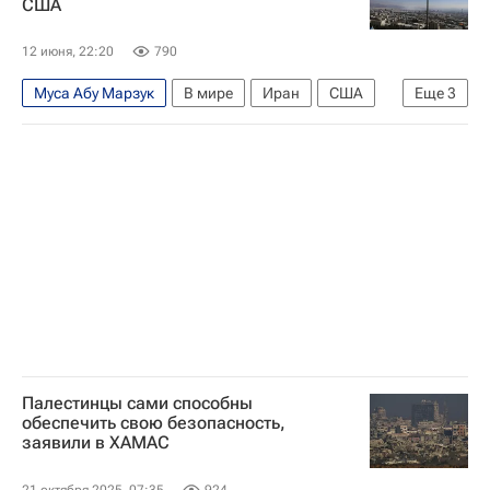
США
12 июня, 22:20
790
Муса Абу Марзук
В мире
Иран
США
Еще
3
Израиль
Шехбаз Шариф
ХАМАС
Палестинцы сами способны
обеспечить свою безопасность,
заявили в ХАМАС
21 октября 2025, 07:35
924