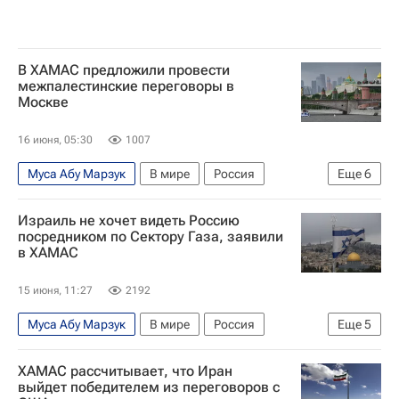
В ХАМАС предложили провести
межпалестинские переговоры в
Москве
16 июня, 05:30
1007
Муса Абу Марзук
В мире
Россия
Еще
6
Москва
Израиль
Дональд Трамп
Израиль не хочет видеть Россию
ХАМАС
ФАТХ
Палестина
посредником по Сектору Газа, заявили
в ХАМАС
15 июня, 11:27
2192
Муса Абу Марзук
В мире
Россия
Еще
5
Израиль
Дональд Трамп
ХАМАС
ООН
ХАМАС рассчитывает, что Иран
США
выйдет победителем из переговоров с