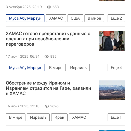
3 октября 2025, 23:19
658
Муса Абу Марзук
ХАМАС
США
В мире
Еще
2
Дональд Трамп
ХАМАС готово предоставить данные о
Обострение палестино-израильского конфликта
пленных при возобновлении
переговоров
17 июня 2025, 06:34
835
Муса Абу Марзук
В мире
Израиль
Еще
4
Биньямин Нетаньяху
ХАМАС
Обострение между Ираном и
Красный Крест
Израилем отразится на Газе, заявили
в ХАМАС
Война Израиля и Ирана: последние новости о конфликте
16 июня 2025, 12:10
2626
В мире
Израиль
Иран
ХАМАС
Еще
1
Война Израиля и Ирана: последние новости о конфликте