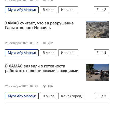
Муса Абу Марзук
В мире
Израиль
Еще
2
ХАМАС
ХАМАС считает, что за разрушение
Обострение палестино-израильского конфликта
Газы отвечает Израиль
21 октября 2025, 05:37
702
Муса Абу Марзук
В мире
Израиль
Еще
4
Египет
Каир (город)
В ХАМАС заявили о готовности
Абдель Фаттах ас-Сиси
ХАМАС
работать с палестинскими фракциями
21 октября 2025, 02:22
186
Муса Абу Марзук
В мире
Каир (город)
Еще
2
ХАМАС
Обострение палестино-израильского конфликта