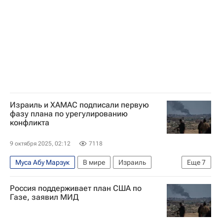
Израиль и ХАМАС подписали первую
фазу плана по урегулированию
конфликта
9 октября 2025, 02:12
7118
Муса Абу Марзук
В мире
Израиль
Еще
7
США
Катар
Дональд Трамп
Россия поддерживает план США по
Биньямин Нетаньяху
ХАМАС
Газе, заявил МИД
Обострение палестино-израильского конфликта