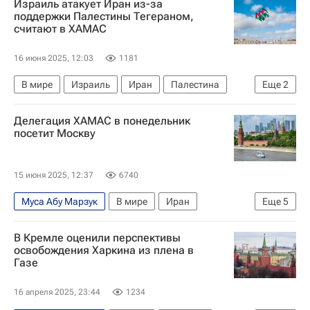
Израиль атакует Иран из-за
поддержки Палестины Тегераном,
считают в ХАМАС
16 июня 2025, 12:03
1181
В мире
Израиль
Иран
Палестина
Еще
2
ХАМАС
Делегация ХАМАС в понедельник
Война Израиля и Ирана: последние новости о конфликте
посетит Москву
15 июня 2025, 12:37
6740
Муса Абу Марзук
В мире
Иран
Еще
5
Израиль
Москва
Али Хаменеи
ХАМАС
В Кремле оценили перспективы
Корпус стражей исламской революции
освобождения Харкина из плена в
Газе
16 апреля 2025, 23:44
1234