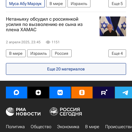
Муса Абу Марзук
В мире
Израиль
Еще
5
Россия
Москва
Владимир Путин
Нетаньяху обсудил с россиянкой
Мария Захарова
ХАМАС
усилия по вызволению ее сына из
плена ХАМАС
2 апреля 2025, 23:45
1151
В мире
Израиль
Россия
Еще
4
Биньямин Нетаньяху
ХАМАС
Еще
20
материалов
Обострение палестино-израильского конфликта
Сектор Газа
Политика
Общество
Экономика
В мире
Происшеств