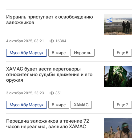
Израиль приступает к освобождению
заложников
4 октября 2025, 03:21
16384
Муса Абу Марзук
В мире
Израиль
Еще
5
США
Биньямин Нетаньяху
ХАМАС будет вести переговоры
Дональд Трамп
ХАМАС
относительно судьбы движения и его
оружия
Обострение палестино-израильского конфликта
3 октября 2025, 23:23
851
Муса Абу Марзук
В мире
ХАМАС
Еще
2
Обострение палестино-израильского конфликта
Передача заложников в течение 72
Дональд Трамп
часов нереальна, заявило ХАМАС