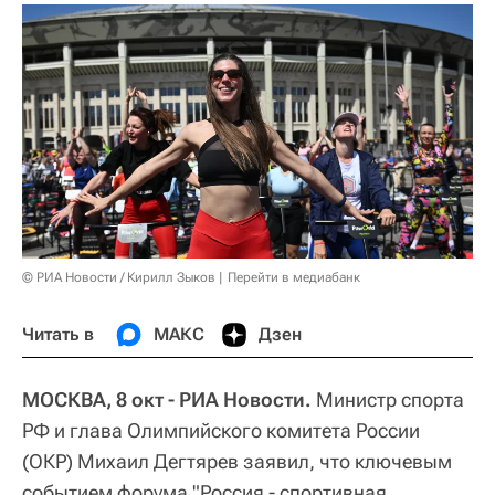
© РИА Новости / Кирилл Зыков
Перейти в медиабанк
Читать в
МАКС
Дзен
МОСКВА, 8 окт - РИА Новости.
Министр спорта
РФ и глава Олимпийского комитета России
(ОКР) Михаил Дегтярев заявил, что ключевым
событием форума "Россия - спортивная