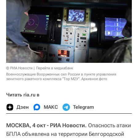
© РИА Новости
Перейти в медиабанк
Военнослужащие Вооруженных сил России в пункте управления
зенитного ракетного комплекса "Тор М2У". Архивное фото
Читать ria.ru в
Дзен
МАКС
Telegram
МОСКВА, 4 окт - РИА Новости.
Опасность атаки
БПЛА объявлена на территории Белгородской