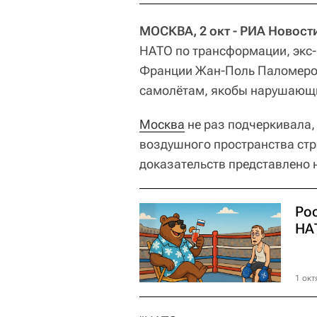
МОСКВА, 2 окт - РИА Новост
НАТО по трансформации, экс
Франции Жан-Поль Паломеро п
самолётам, якобы нарушающи
Москва
не раз подчеркивала,
воздушного пространства ст
доказательств представлено 
Рос
НА
1 окт