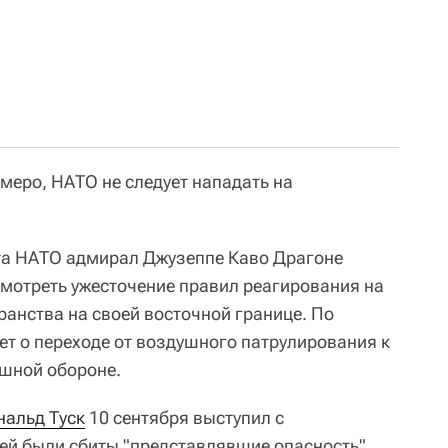
меро, НАТО не следует нападать на
та НАТО адмирал Джузеппе Каво Драгоне
смотреть ужесточение правил реагирования на
анства на своей восточной границе. По
ет о переходе от воздушного патрулирования к
ушной обороне.
нальд Туск
10 сентября выступил с
ей были сбиты "представлявшие опасность"