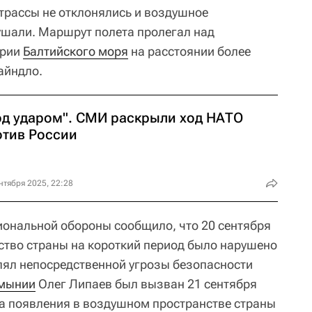
трассы не отклонялись и воздушное
ушали. Маршрут полета пролегал над
ории
Балтийского моря
на расстоянии более
айндло.
од ударом". СМИ раскрыли ход НАТО
отив России
нтября 2025, 22:28
ональной обороны сообщило, что 20 сентября
тво страны на короткий период было нарушено
лял непосредственной угрозы безопасности
мынии
Олег Липаев был вызван 21 сентября
а появления в воздушном пространстве страны