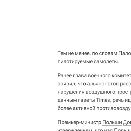
Тем не менее, по словам Пало
пилотируемые самолёты.
Ранее глава военного комите
заявил, что альянс готов рас
нарушения воздушного простр
данным газеты Times, речь ид
более активной противовозд
Премьер-министр
Польши
До
утверждением, что над Польш