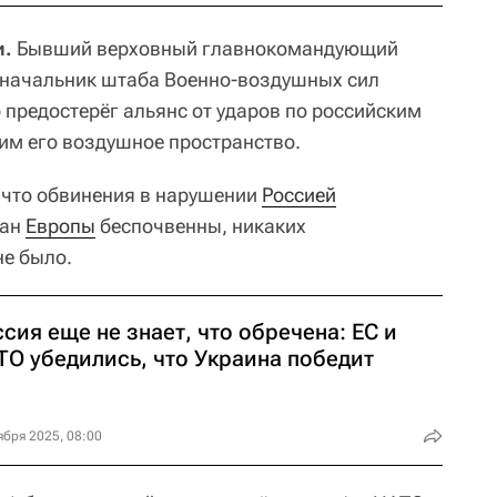
и.
Бывший верховный главнокомандующий
-начальник штаба Военно-воздушных сил
редостерёг альянс от ударов по российским
м его воздушное пространство.
 что обвинения в нарушении
Россией
ран
Европы
беспочвенны, никаких
не было.
сия еще не знает, что обречена: ЕС и
ТО убедились, что Украина победит
ября 2025, 08:00