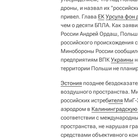
дроны, и назвал их "российск
привел. Глава
ЕК
Урсула фон 
чем о десяти БПЛА. Как заяв
России Андрей Ордаш, Польша
российского происхождения с
Минобороны России сообщило
предприятиям ВПК
Украины
н
территории Польши не плани
Эстония
позднее бездоказате
воздушного пространства. Ми
российских истреб
ителя
МиГ-3
аэродром в
Калининградскую
соответствии с международн
пространства, не нарушая гра
средствами объективного кон