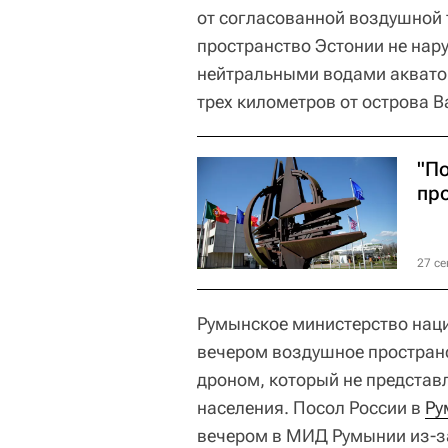
от согласованной воздушной 
пространство Эстонии не нар
нейтральными водами акват
трех километров от острова В
"П
пр
27 се
Румынское министерство наци
вечером воздушное пространс
дроном, который не представ
населения. Посол России в
Ру
вечером в МИД Румынии из-з