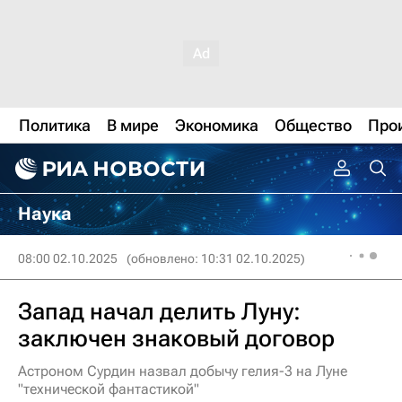
Политика
В мире
Экономика
Общество
Про
Наука
08:00 02.10.2025
(обновлено: 10:31 02.10.2025)
Запад начал делить Луну:
заключен знаковый договор
Астроном Сурдин назвал добычу гелия-3 на Луне
"технической фантастикой"