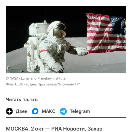
© NASA / Lunar and Planetary Institute
Флаг США на Луне. Программа "Аполлон-17"
Читать ria.ru в
Дзен
МАКС
Telegram
МОСКВА, 2 окт — РИА Новости, Захар