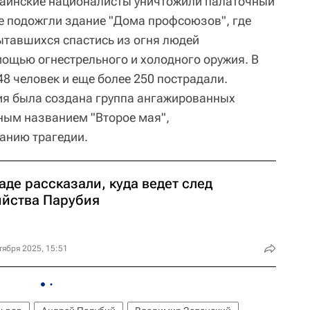
краинские националисты уничтожили палаточный
ле подожгли здание "Дома профсоюзов", где
тавшихся спастись из огня людей
ощью огнестрельного и холодного оружия. В
48 человек и еще более 250 пострадали.
ия была создана группа ангажированных
ным названием "Второе мая",
анию трагедии.
аде рассказали, куда ведет след
ийства Парубия
тября 2025, 15:51