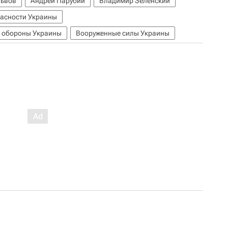
ьвов
Андрей Парубий
Владимир Зеленский
пасности Украины
и обороны Украины
Вооруженные силы Украины