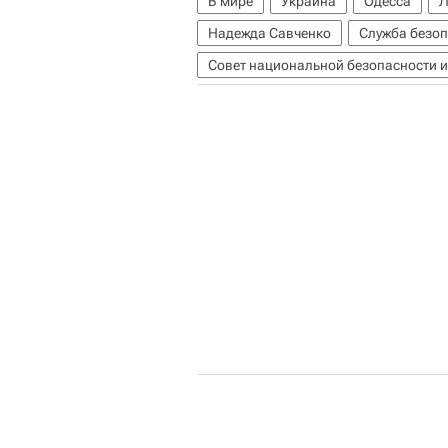
В мире
Украина
Одесса
Л
Надежда Савченко
Служба безо
Совет национальной безопасности 