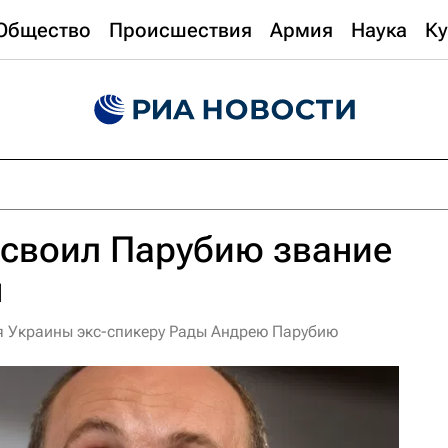
Общество
Происшествия
Армия
Наука
Ку
исвоил Парубию звание
ы
я Украины экс-спикеру Рады Андрею Парубию