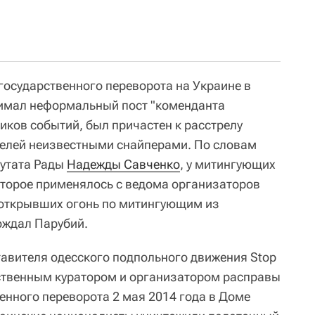
государственного переворота на Украине в
нимал неформальный пост "коменданта
иков событий, был причастен к расстрелу
елей неизвестными снайперами. По словам
путата Рады
Надежды Савченко
, у митингующих
оторое применялось с ведома организаторов
, открывших огонь по митингующим из
ождал Парубий.
тавителя одесского подпольного движения Stop
ственным куратором и организатором расправы
енного переворота 2 мая 2014 года в Доме