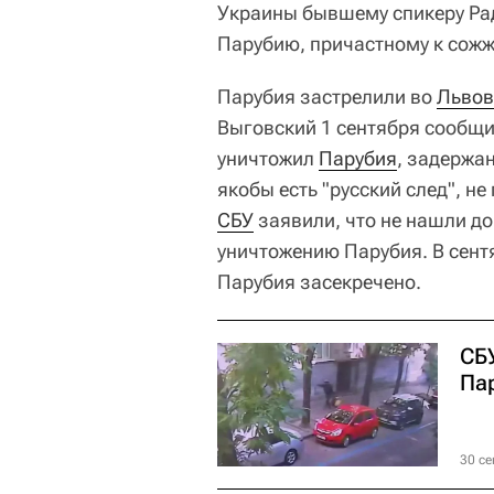
Украины бывшему спикеру Ра
Парубию, причастному к сожж
Парубия застрелили во
Львов
Выговский 1 сентября сообщи
уничтожил
Парубия
, задержан
якобы есть "русский след", не
СБУ
заявили, что не нашли д
уничтожению Парубия. В сентя
Парубия засекречено.
СБ
Па
30 се