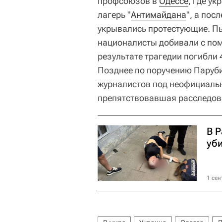
профсоюзов в
Одессе
, где у
лагерь "
Антимайдана
", а пос
укрывались протестующие. Пы
националисты добивали с пом
результате трагедии погибли 
Позднее по поручению Паруб
журналистов под неофициаль
препятствовавшая расследов
В Р
уб
1 сен