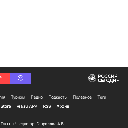
гия
Туризм
Радио
Подкасты
Полезное
Теги
uStore
Ria.ru APK
RSS
Архив
Главный редактор:
Гаврилова А.В.