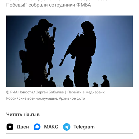
Победы!" собрали сотрудники ФМБА
© РИА Новости / Сергей Бобылев
Перейти в медиабанк
Российские военнослужащие. Архивное фото
Читать ria.ru в
Дзен
МАКС
Telegram