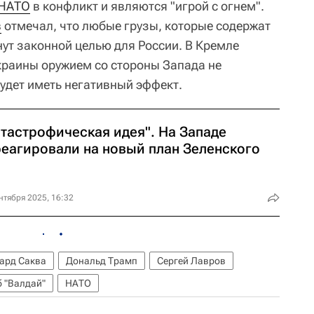
НАТО
в конфликт и являются "игрой с огнем".
в
отмечал, что любые грузы, которые содержат
нут законной целью для России. В Кремле
краины оружием со стороны Запада не
будет иметь негативный эффект.
атастрофическая идея". На Западе
реагировали на новый план Зеленского
нтября 2025, 16:32
ард Саква
Дональд Трамп
Сергей Лавров
 "Валдай"
НАТО