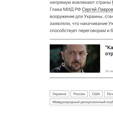
напрямую вовлекают страны
Глава МИД РФ
Сергей Лавро
вооружение для Украины, ста
заявляли, что накачивание У
способствует переговорам и 
"К
от
30 се
Украина
Россия
США
Рич
Международный дискуссионный клуб