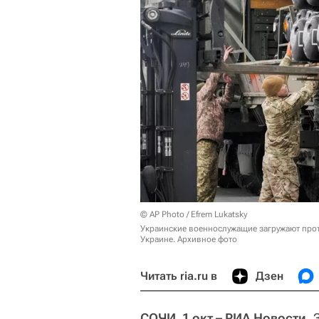
© AP Photo / Efrem Lukatsky
Украинские военнослужащие загружают прот
Украине. Архивное фото
Читать ria.ru в
Дзен
СОЧИ, 1 окт – РИА Новости.
З