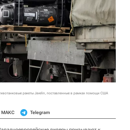
ивотанковые ракеты Javelin, поставленные в рамках помощи США
МАКС
Telegram
ападноевропейские лидеры призывают к