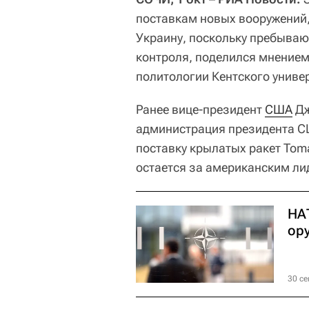
поставкам новых вооружений,
Украину, поскольку пребывают
контроля, поделился мнением
политологии Кентского униве
Ранее вице-президент
США
Дж
администрация президента 
поставку крылатых ракет To
остается за американским ли
НА
ор
30 се