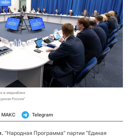
и в медиабанк
диная Россия"
МАКС
Telegram
и.
"Народная Программа" партии "Единая