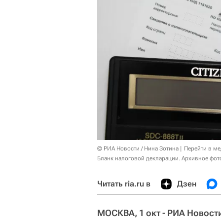
© РИА Новости / Нина Зотина
Перейти в м
Бланк налоговой декларации. Архивное фот
Читать ria.ru в
Дзен
МОСКВА, 1 окт - РИА Новост