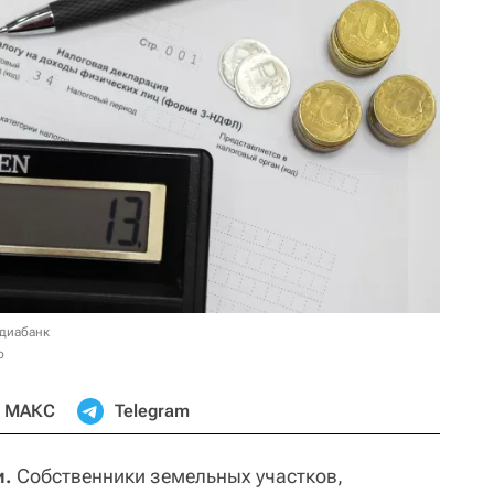
едиабанк
о
МАКС
Telegram
и.
Собственники земельных участков,