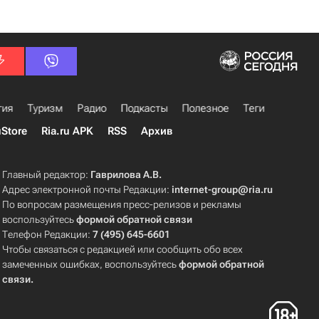
гия
Туризм
Радио
Подкасты
Полезное
Теги
uStore
Ria.ru APK
RSS
Архив
Главный редактор:
Гаврилова А.В.
Адрес электронной почты Редакции:
internet-group@ria.ru
По вопросам размещения пресс-релизов и рекламы
воспользуйтесь
формой обратной связи
Телефон Редакции:
7 (495) 645-6601
Чтобы связаться с редакцией или сообщить обо всех
замеченных ошибках, воспользуйтесь
формой обратной
связи
.