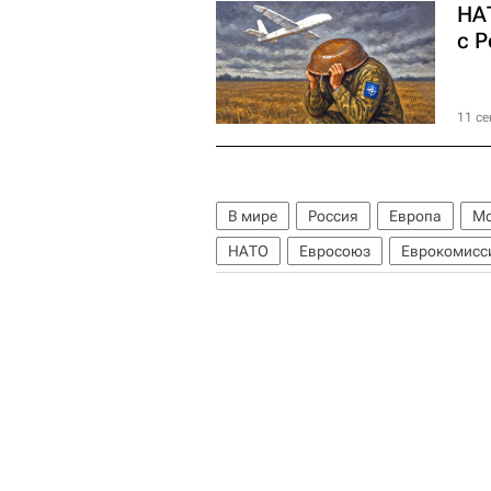
НА
с 
11 се
В мире
Россия
Европа
Мо
НАТО
Евросоюз
Еврокомисс