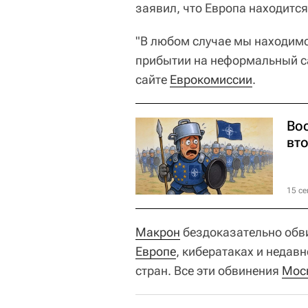
заявил, что Европа находится
"В любом случае мы находимся
прибытии на неформальный 
сайте
Еврокомиссии
.
Во
вт
15 се
Макрон
бездоказательно об
Европе
, кибератаках и недав
стран. Все эти обвинения
Мос