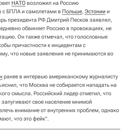
совет
НАТО
возложил на Россию
ы с БПЛА и самолетами в
Польше
,
Эстонии
и
тарь президента РФ Дмитрий Песков заявлял,
жедневно обвиняет Россию в провокациях, не
тацию. Он также отмечал, что голословные
кобы причастности к инцидентам с
ому, что новые заявления не принимаются во
н
ранее в интервью американскому журналисту
яснил, что Москва не собирается нападать на
кого смысла. Российский лидер отметил, что
 запугивают свое население мнимой
твлечь внимание от внутренних проблем, однако
ают, что это фейк".