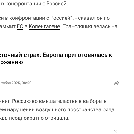
 в конфронтации с Россией.
 в конфронтации с Россией", - сказал он по
саммит
ЕС
в
Копенгагене
. Трансляция велась на
сточный страх: Европа приготовилась к
оржению
нтября 2025, 08:00
винил
Россию
во вмешательстве в выборы в
нем нарушении воздушного пространства ряда
ква
неоднократно отрицала.