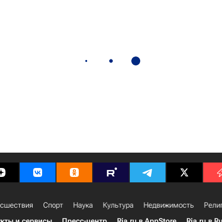
сшествия
Спорт
Наука
Культура
Недвижимость
Рели
кты и сервисы
Пресс-центр
Ria.ru в AppStore
Ria.ru в R