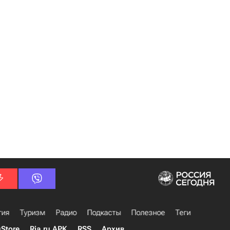
гия
Туризм
Радио
Подкасты
Полезное
Теги
uStore
Ria.ru APK
RSS
Архив