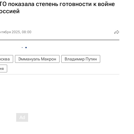
ТО показала степень готовности к войне
Россией
нтября 2025, 08:00
сква
Эммануэль Макрон
Владимир Путин
ия