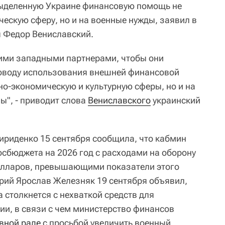
ыделенную Украине финансовую помощь не
ескую сферу, но и на военные нужды, заявил в
ы Федор Вениславский.
ими западными партнерами, чтобы они
оводу использования внешней финансовой
но-экономическую и культурную сферы, но и на
ы", - приводит слова
Вениславского
украинский
риденко 15 сентября сообщила, что кабмин
осбюджета на 2026 год с расходами на оборону
олларов, превышающими показатели этого
рий Ярослав Железняк 19 сентября объявил,
а столкнется с нехваткой средств для
ии, в связи с чем министерство финансов
вной раде
с просьбой увеличить военный