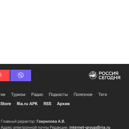
гия
Туризм
Радио
Подкасты
Полезное
Теги
uStore
Ria.ru APK
RSS
Архив
Главный редактор:
Гаврилова А.В.
Адрес электронной почты Редакции:
internet-group@ria.ru