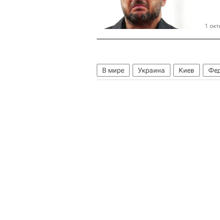
1 окт
В мире
Украина
Киев
Фед