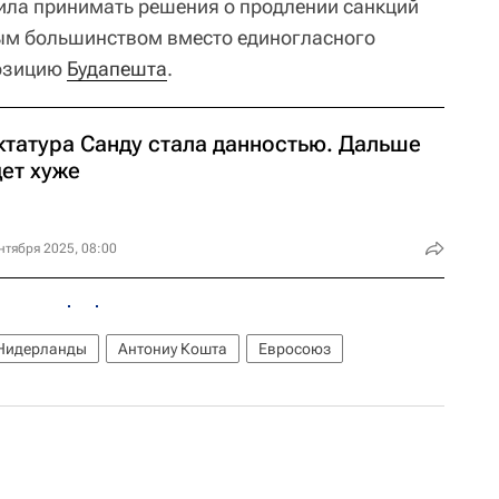
ила принимать решения о продлении санкций
м большинством вместо единогласного
позицию
Будапешта
.
ктатура Санду стала данностью. Дальше
ет хуже
нтября 2025, 08:00
Нидерланды
Антониу Кошта
Евросоюз