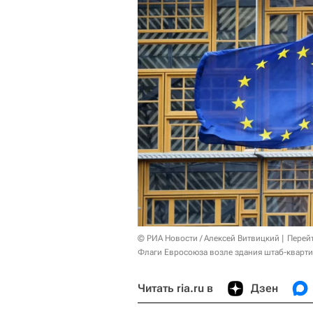
© РИА Новости / Алексей Витвицкий
Перей
Флаги Евросоюза возле здания штаб-кварти
Читать ria.ru в
Дзен