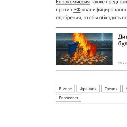
Еврокомиссия
также предлож
против
РФ
квалифицированны
одобрения, чтобы обходить 
Ди
буд
29 се
В мире
Франция
Греция
Евросовет