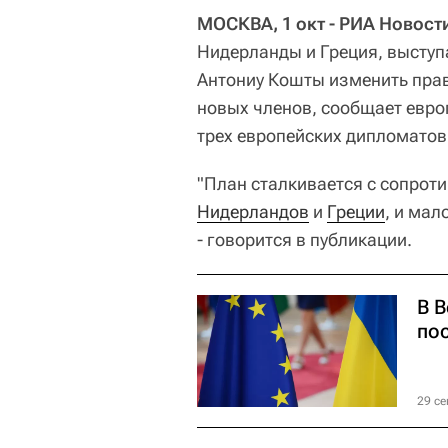
МОСКВА, 1 окт - РИА Новост
Нидерланды и Греция, выступ
Антониу Кошты изменить прав
новых членов, сообщает европ
трех европейских дипломатов
"План сталкивается с сопрот
Нидерландов
и
Греции
, и мал
- говорится в публикации.
В 
по
29 се