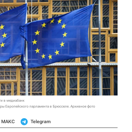
ти в медиабанк
ры Европейского парламента в Брюсселе. Архивное фото
МАКС
Telegram