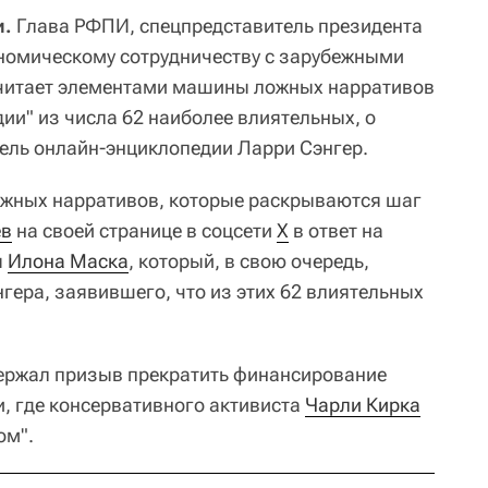
и.
Глава РФПИ, спецпредставитель президента
номическому сотрудничеству с зарубежными
читает элементами машины ложных нарративов
ии" из числа 62 наиболее влиятельных, о
ель онлайн-энциклопедии Ларри Сэнгер.
ожных нарративов, которые раскрываются шаг
ев
на своей странице в соцсети
X
в ответ на
я
Илона Маска
, который, в свою очередь,
гера, заявившего, что из этих 62 влиятельных
держал призыв прекратить финансирование
и, где консервативного активиста
Чарли Кирка
ом".