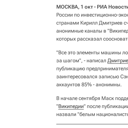
МОСКВА, 1 окт - РИА Новост
России по инвестиционно-эко
странами Кирилл Дмитриев с
анонимные каналы в "Википед
которых рассказал соосноват
"Все это элементы машины л
за шагом", - написал
Дмитри
публикацию предпринимател
заинтересовался записью Сэн
аккаунтов 85% - анонимны.
В начале сентября Маск под
"
Википедии
" после публикаци
назвали "белым националист