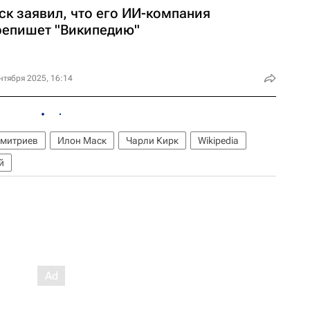
ск заявил, что его ИИ-компания
репишет "Википедию"
нтября 2025, 16:14
Дмитриев
Илон Маск
Чарли Кирк
Wikipedia
й