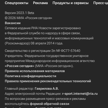
Спецпроекты
Реклама
Продукты и сервисы
Пресс-ц
Версия 2023.1 Beta
© 2026 МИА «Россия сегодня»
Вакансии
Сетевое издание РИА Новости зарегистрировано
в Федеральной службе по надзору в сфере связи,
информационных технологий и массовых коммуникаций
(Роскомнадзор) 08 апреля 2014 года.
Свидетельство о регистрации Эл № ФС77-57640
Учредитель: Федеральное государственное унитарное
предприятие Международное информационное агентство
«Россия сегодня»
(МИА «Россия сегодня»).
Правила использования материалов
Политика конфиденциальности
Правила применения рекомендательных технологий
Главный редактор:
Гаврилова А.В.
Адрес электронной почты Редакции:
r-sport.internet@ria.ru
По вопросам размещения пресс-релизов и рекламы
воспользуйтесь
формой обратной связи