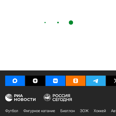
Футбол
Фигурное катание
Биатлон
ЗОЖ
Хоккей
Ав