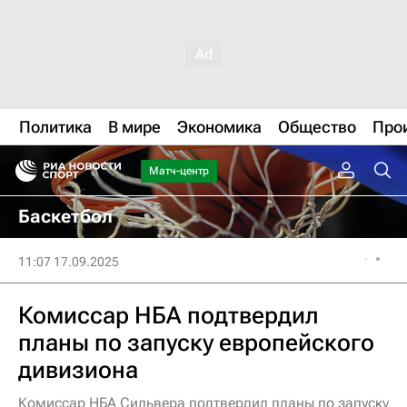
Политика
В мире
Экономика
Общество
Про
Матч-центр
Баскетбол
11:07 17.09.2025
Комиссар НБА подтвердил
планы по запуску европейского
дивизиона
Комиссар НБА Сильвера подтвердил планы по запуску