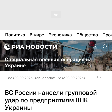
Политика
В мире
Экономика
Общество
Про
Специальная военная операция на
Украине
13:23 03.09.2025
(обновлено: 15:32 03.09.2025)
ВС России нанесли групповой
удар по предприятиям ВПК
Украины