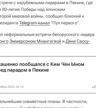
стречи с зарубежными лидерами в Пекине, где
ю 80-летия Победы над японским
торой мировой войны, сообщил близкий к
резидента
Telegram-канал
"Пул первого".
л неформальные встречи белорусского лидера
онго
Эммерсоном Мнангагвой
и
Дени Сассу-
кашенко пообщался с Ким Чен Ыном
ред парадом в Пекине
тября 2025, 04:15
альнейшие совместные планы. В частности,