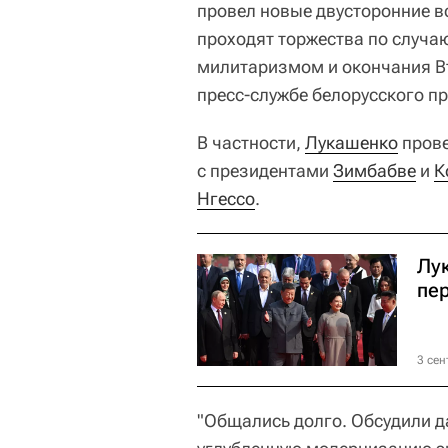
провел новые двусторонние в
проходят торжества по случа
милитаризмом и окончания В
пресс-службе белорусского п
В частности,
Лукашенко
прове
с президентами
Зимбабве
и
К
Нгессо
.
Лу
пе
3 сен
"Общались долго. Обсудили д