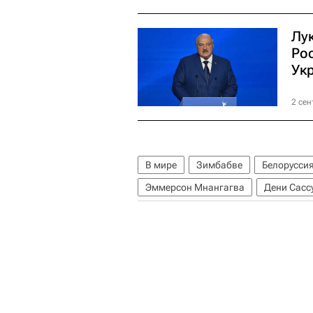
Лу
Ро
Ук
2 сен
В мире
Зимбабве
Белорусси
Эммерсон Мнангагва
Дени Сасс