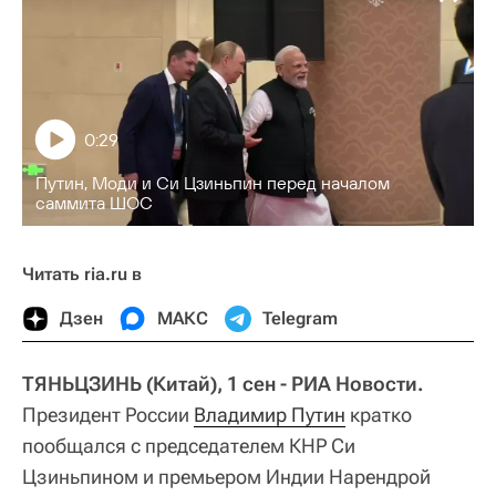
0:29
Путин, Моди и Си Цзиньпин перед началом
саммита ШОС
Читать ria.ru в
Дзен
МАКС
Telegram
ТЯНЬЦЗИНЬ (Китай), 1 сен - РИА Новости.
Президент России
Владимир Путин
кратко
пообщался с председателем КНР Си
Цзиньпином и премьером Индии Нарендрой