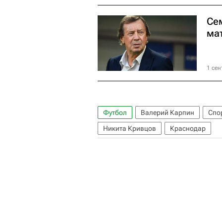
Се
ма
1 сен
Футбол
Валерий Карпин
Спо
Никита Кривцов
Краснодар