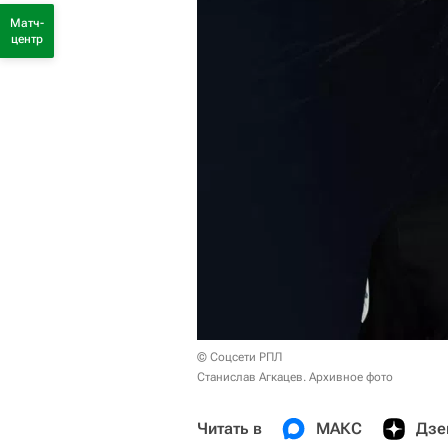
Матч-
центр
© Соцсети РПЛ
Станислав Агкацев. Архивное фото
Читать в
МАКС
Дзе