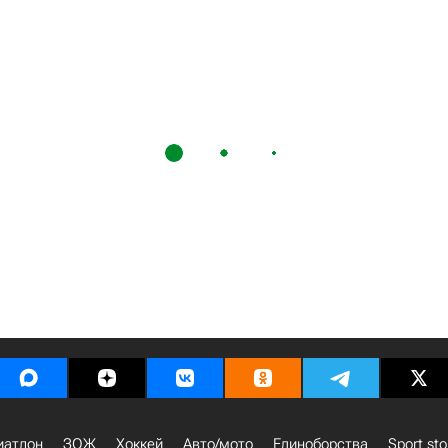
иатлон
ЗОЖ
Хоккей
Авто/мото
Единоборства
Sport sto